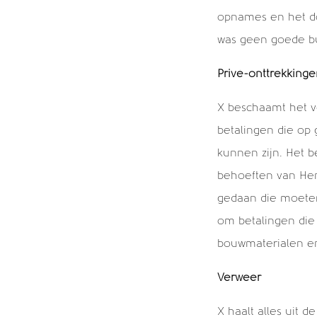
opnames en het do
was geen goede b
Privé-onttrekking
X beschaamt het v
betalingen die op
kunnen zijn. Het b
behoeften van Henk
gedaan die moeten
om betalingen die
bouwmaterialen en
Verweer
X haalt alles uit 