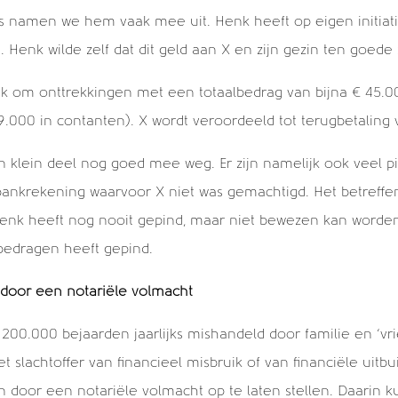
namen we hem vaak mee uit. Henk heeft op eigen initiatie
t. Henk wilde zelf dat dit geld aan X en zijn gezin ten goed
ijk om onttrekkingen met een totaalbedrag van bijna € 45.
9.000 in contanten). X wordt veroordeeld tot terugbetaling 
 klein deel nog goed mee weg. Er zijn namelijk ook veel p
ankrekening waarvoor X niet was gemachtigd. Het betreffen
enk heeft nog nooit gepind, maar niet bewezen kan worden
bedragen heeft gepind.
door een notariële volmacht
n 200.000 bejaarden jaarlijks mishandeld door familie en ‘v
slachtoffer van financieel misbruik of van financiële uitbui
door een notariële volmacht op te laten stellen. Daarin k