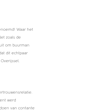
genoemd! Waar het
Net zoals de
luit om buurman
at dit echtpaar
Overijssel.
rtrouwensrelatie.
ment werd
 doen van contante