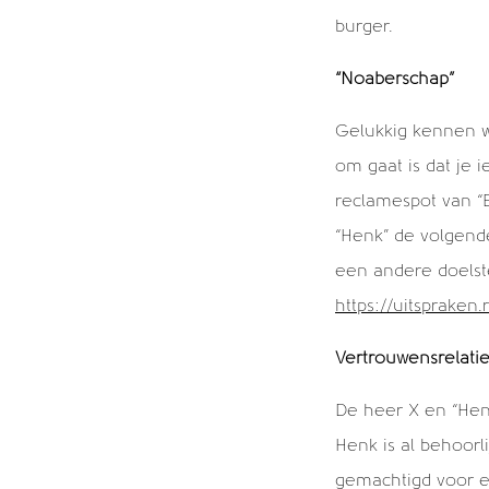
Alle berichten
burger.
“Noaberschap”
Gelukkig kennen w
om gaat is dat je 
reclamespot van “
“Henk” de volgende
een andere doelste
https://uitsprake
Vertrouwensrelati
De heer X en “Hen
Henk is al behoorl
gemachtigd voor e