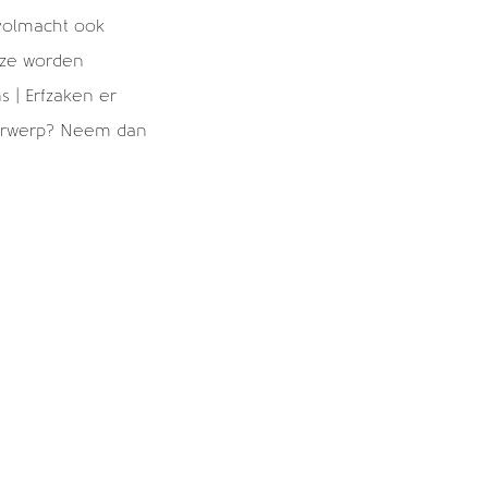
volmacht ook
jze worden
 | Erfzaken er
nderwerp? Neem dan