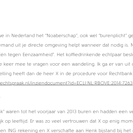
Wie wordt de spin in het web bij Cijns? >
e in Nederland het “Noaberschap”, ook wel “burenplicht” 
iemand uit je directe omgeving helpt wanneer dat nodig is. 
Eén tegen Eenzaamheid”. Het koffiedrinkende echtpaar bes
 keer mee te vragen voor een wandeling. Ik ga er van uit d
lling heeft dan de heer X in de procedure voor Rechtbank 
n.rechtspraak.nl/inziendocument?id=ECLI:NL:RBOVE:2014:7263
e
k” waren tot het voorjaar van 2013 buren en hadden een ve
ijk op leeftijd. Er was zo veel vertrouwen dat X op enig mo
en ING rekening en X verschafte aan Henk bijstand bij het