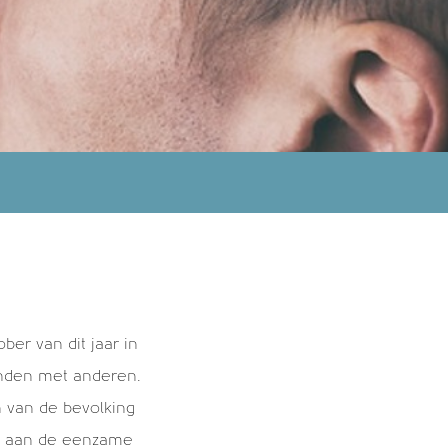
Thema's
elastingzaken
ijns
er van dit jaar in
rfzaken
onden met anderen.
een categorie
en van de bevolking
Vermogenszaken
ed aan de eenzame