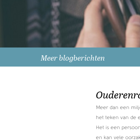
Meer blogberichten
Recente berichten
Als u wilt schenken doe het dan nog dit
Ouderenr
jaar! >
Oud en Nieuw >
Meer dan een milj
Wees zeker van je zaak en laat het niet na
het teken van de 
je nalatenschap te regelen. >
Het is een persoonl
Schenkingstraditie en menselijke maat >
en kan vele oorza