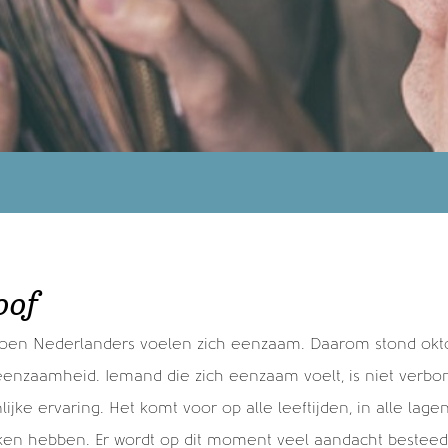
Veel gelezen
De voor- en nadelen van een en/of
B
oof
rekening >
C
Geen schenkingstraditie, maar wel
oen Nederlanders voelen zich eenzaam. Daarom stond oktob
E
toestemming om te schenken >
eenzaamheid. Iemand die zich eenzaam voelt, is niet verb
G
16 redenen voor jouw testamentcheck!
ijke ervaring. Het komt voor op alle leeftijden, in alle lag
(deel 2) >
ken hebben. Er wordt op dit moment veel aandacht beste