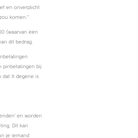
f en onverplicht
e zou komen.”
000 (waarvan één
van dit bedrag.
inbetalingen
 pinbetalingen bij
 dat X degene is
rienden’ en worden
ting. Dit kan
un je iemand