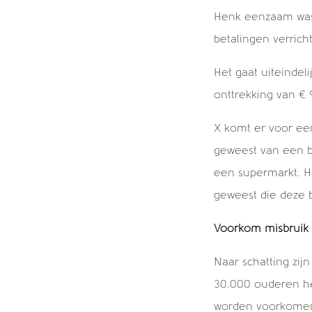
Henk eenzaam was 
betalingen verrich
Het gaat uiteindel
onttrekking van € 
X komt er voor een
geweest van een b
een supermarkt. H
geweest die deze 
Voorkom misbruik 
Naar schatting zij
30.000 ouderen het 
worden voorkomen 