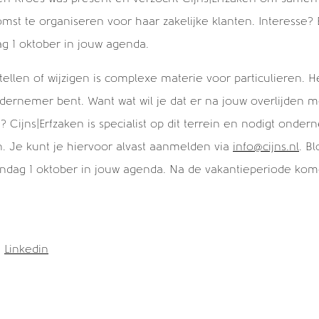
Wie wordt de spin in het web bij Cijns? >
omst te organiseren voor haar zakelijke klanten. Interesse? 
 1 oktober in jouw agenda.
ellen of wijzigen is complexe materie voor particulieren. 
ndernemer bent. Want wat wil je dat er na jouw overlijden m
Cijns|Erfzaken is specialist op dit terrein en nodigt onde
. Je kunt je hiervoor alvast aanmelden via
info@cijns.nl
. B
dag 1 oktober in jouw agenda. Na de vakantieperiode kom
|
Linkedin