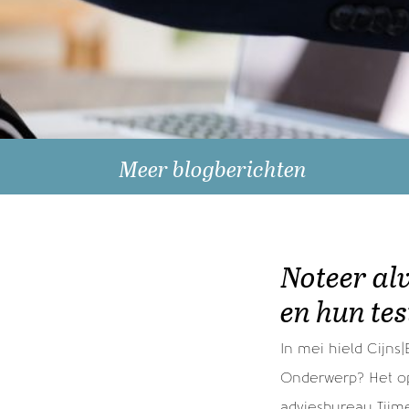
Meer blogberichten
Recente berichten
Als u wilt schenken doe het dan nog dit
Noteer al
jaar! >
en hun te
Oud en Nieuw >
Wees zeker van je zaak en laat het niet na
In mei hield Cijns
je nalatenschap te regelen. >
Onderwerp? Het op
Schenkingstraditie en menselijke maat >
adviesbureau Tijm