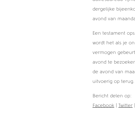
Alle berichten
dergelijke bijeenk
avond van maandag
Een testament opst
wordt het als je o
vermogen gebeurt? 
avond te bezoeken
de avond van maan
uitvoerig op terug.
Bericht delen op:
Facebook
|
Twitter