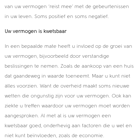
van uw vermogen ‘reist mee’ met de gebeurtenissen
16 redenen voor jouw testamentcheck! (deel 2) >
in uw leven. Soms positief en soms negatief.
Wie wordt de spin in het web bij Cijns? >
Uw vermogen is kwetsbaar
Thema's
In een bepaalde mate heeft u invloed op de groei van
uw vermogen, bijvoorbeeld door verstandige
Belastingzaken
beslissingen te nemen. Zoals de aankoop van een huis
Cijns
dat gaandeweg in waarde toeneemt. Maar u kunt niet
Erfzaken
álles voorzien. Want de overheid maakt soms nieuwe
Geen categorie
wetten die ongunstig zijn voor uw vermogen. Ook kan
Vermogenszaken
ziekte u treffen waardoor uw vermogen moet worden
aangesproken. Al met al is uw vermogen een
kwetsbaar goed, onderhevig aan factoren die u wel en
niet kunt beïnvloeden, zoals de economie.