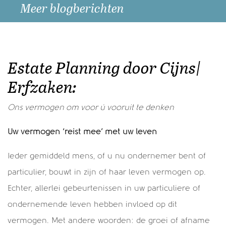
Meer blogberichten
Recente berichten
Als u wilt schenken doe het dan nog dit jaar! >
Estate Planning door Cijns|
Oud en Nieuw >
Erfzaken:
Wees zeker van je zaak en laat het niet na je
nalatenschap te regelen. >
Ons vermogen om voor ú vooruit te denken
Schenkingstraditie en menselijke maat >
Uw vermogen ‘reist mee’ met uw leven
Alle berichten
Ieder gemiddeld mens, of u nu ondernemer bent of
particulier, bouwt in zijn of haar leven vermogen op.
Veel gelezen
Echter, allerlei gebeurtenissen in uw particuliere of
De voor- en nadelen van een en/of rekening >
ondernemende leven hebben invloed op dit
Geen schenkingstraditie, maar wel toestemming om
vermogen. Met andere woorden: de groei of afname
te schenken >