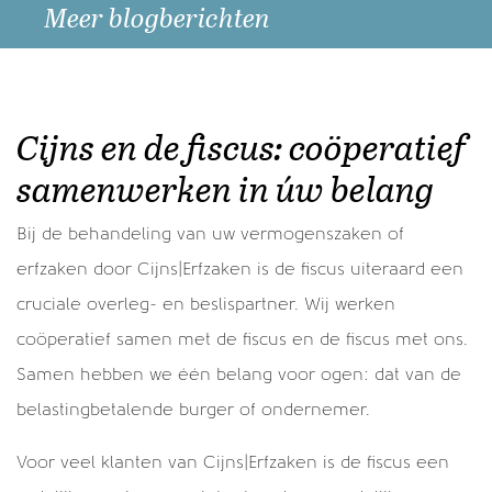
Meer blogberichten
Recente berichten
Als u wilt schenken doe het dan nog dit jaar! >
Cijns en de fiscus: coöperatief
Oud en Nieuw >
samenwerken in úw belang
Wees zeker van je zaak en laat het niet na je
nalatenschap te regelen. >
Bij de behandeling van uw vermogenszaken of
Schenkingstraditie en menselijke maat >
erfzaken door Cijns|Erfzaken is de fiscus uiteraard een
Alle berichten
cruciale overleg- en beslispartner. Wij werken
coöperatief samen met de fiscus en de fiscus met ons.
Samen hebben we één belang voor ogen: dat van de
Veel gelezen
belastingbetalende burger of ondernemer.
De voor- en nadelen van een en/of rekening >
Voor veel klanten van Cijns|Erfzaken is de fiscus een
Geen schenkingstraditie, maar wel toestemming om
te schenken >