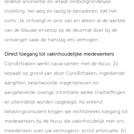
redelijk anonieme en ietwat ondoorgrondelijke
16 redenen voor jouw testamentcheck! (deel 2) >
instelling. Ver weg en lastig te benaderen, lijkt het
Wie wordt de spin in het web bij Cijns? >
soms. Je ontvangt er post van en alleen al de aanblik
van de blauwe envelop op de deurmat doet bij de
ontvanger vaak de hartslag iets verhogen.
Thema's
Direct toegang tot vakinhoudelijke medewerkers
Belastingzaken
Cijns|Erfzaken werkt nauw samen met de fiscus. Zij
Cijns
bepaalt op grond van door Cijns|Erfzaken, ingediende
Erfzaken
aangiften, beantwoorde vragenbrieven en
Geen categorie
aangeleverde overige informatie welke (na)heffingen
Vermogenszaken
er uiteindelijk worden opgelegd. Als erkend
belastingconsulent krijgen we rechtstreeks toegang tot
medewerkers bij de fiscus die vakinhoudelijk met ons
meedenken over uw vermogens- en/of erfsituatie. En