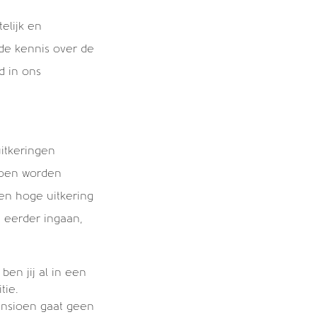
elijk en
n de kennis over de
d in ons
uitkeringen
ioen worden
en hoge uitkering
 eerder ingaan,
en jij al in een
tie.
ensioen gaat geen