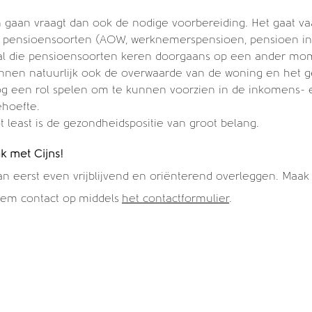
 gaan vraagt dan ook de nodige voorbereiding. Het gaat v
e pensioensoorten (AOW, werknemerspensioen, pensioen i
En al die pensioensoorten keren doorgaans op een ander mom
nnen natuurlijk ook de overwaarde van de woning en het 
 een rol spelen om te kunnen voorzien in de inkomens- 
hoefte.
ot least is de gezondheidspositie van groot belang.
k met Cijns!
eerst even vrijblijvend en oriënterend overleggen. Maak j
eem contact op middels
het contactformulier
.