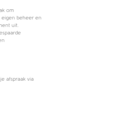
aak om
n eigen beheer en
ent uit.
gespaarde
en
e afspraak via