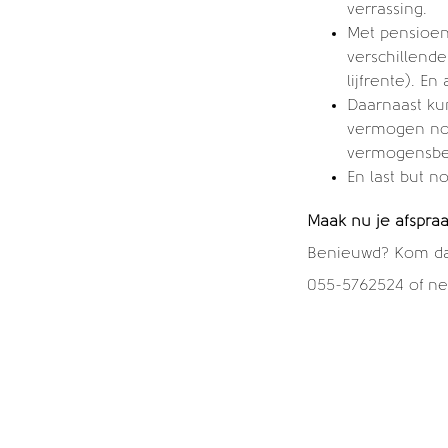
verrassing.
Met pensioen
verschillend
lijfrente). 
Daarnaast ku
vermogen nog
vermogensbe
En last but n
Maak nu je afspraa
Benieuwd? Kom dan 
055-5762524 of n