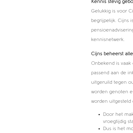
Kennis stevig geb
Gelukkig is voor C
begrijpelijk. Cijns
pensioenadvisering
kennisnetwerk.
Cijns beheerst al
Onbekend is vaak d
passend aan de i
uitgeruild tegen 
worden genoten en
worden uitgesteld 
Door het mak
vroegtijdig 
Dus is het m