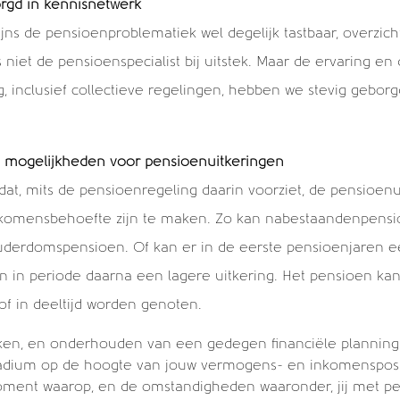
orgd in kennisnetwerk
ijns de pensioenproblematiek wel degelijk tastbaar, overzicht
 is niet de pensioenspecialist bij uitstek. Maar de ervaring e
, inclusief collectieve regelingen, hebben we stevig geborg
le mogelijkheden voor pensioenuitkeringen
at, mits de pensioenregeling daarin voorziet, de pensioen
nkomensbehoefte zijn te maken. Zo kan nabestaandenpens
ouderdomspensioen. Of kan er in de eerste pensioenjaren e
 in periode daarna een lagere uitkering. Het pensioen kan
of in deeltijd worden genoten.
en, en onderhouden van een gedegen financiële planning b
stadium op de hoogte van jouw vermogens- en inkomensposi
oment waarop, en de omstandigheden waaronder, jij met p